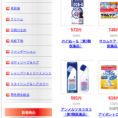
美容液
クリーム
572
748
日焼け止め
円
715
円
935
円
化粧下地
のどぬ～る〔第3類
サカムケア
医薬品〕
医薬品
ファンデーション
ボディソープ＆ケア
シャンプー＆トリートメント
スタイリング＆ヘアカラー
男性用化粧品
591
616
円
737
円
770
円
514
アンメルツヨコヨコ
新着商品
〔第3類医薬品〕
アイボント