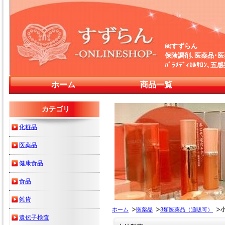
㈱すずらん
保険調剤､医薬品･
ﾊﾟﾗﾒﾃﾞｨｶﾙｻﾛﾝ
ホーム
商品一覧
カテゴリ
化粧品
医薬品
健康食品
食品
雑貨
ホーム
医薬品
3類医薬品（通販可）
遺伝子検査