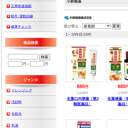
小林製薬
五感発達遊戯
動作･運動訓練
並び替え：
健康チェック
1～10件目/10件
商品検索
円～
円
ジャンル
880
880
円
クレンジング
1,100
円
1,100
生葉口内塗薬〔第3
生葉液薬〔
洗顔料
類医薬品〕
薬品
化粧水
乳液