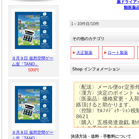
薬ドライア
類医薬
1～10件目/10件
その他のカテゴリ
大正製薬
ロート製薬
９月９日 仮想空間ゲー
ム室「TANO」
Shop インフォメーション
500円
９月８日 仮想空間ゲー
決済方法・送料・手数料について
ム室「TANO」