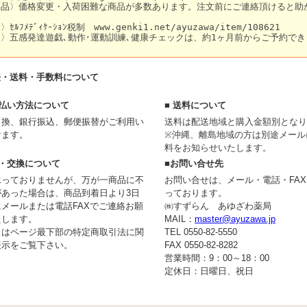
法・送料・手数料について
支払い方法について
■ 送料について
引換、銀行振込、郵便振替がご利用い
送料は配送地域と購入金額別となり
けます。
※沖縄、離島地域の方は別途メール
料をお知らせいたします。
品・交換について
■お問い合せ先
承っておりませんが、万が一商品に不
お問い合せは、メール・電話・FA
があった場合は、商品到着日より3日
っております。
メールまたは電話FAXでご連絡お願
㈱すずらん あゆざわ薬局
たします。
MAIL：
master@ayuzawa.jp
くはページ最下部の特定商取引法に関
TEL 0550-82-5550
表示をご覧下さい。
FAX 0550-82-8282
営業時間：9：00～18：00
定休日：日曜日、祝日