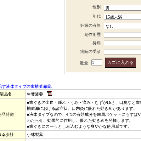
性別
年代
妊娠の有無
副作用歴
持病
病院の受診
数量
治す液体タイプの歯槽膿漏薬。
製品名
生葉液薬
●歯ぐきの出血・腫れ・うみ・痛み・むずがゆさ、口臭など歯
槽膿漏における諸症状、口内炎に優れた効きめがあります。
商品特徴
●液体タイプなので、4つの有効成分を歯周ポケットにもすば
わたらせ、効果的に作用し、優れた効きめを発揮します。
●歯ぐきにスーッとしみ込むような爽やかな使用感です。
製薬会社
小林製薬