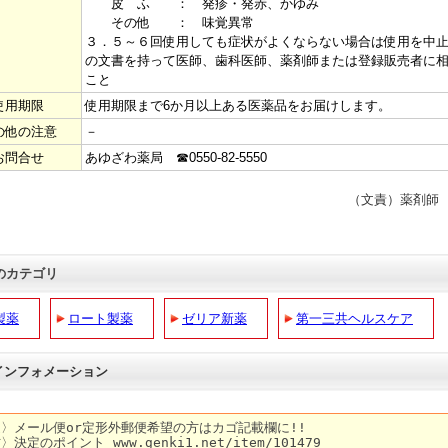
皮 ふ ： 発疹・発赤、かゆみ
その他 ： 味覚異常
３．５～６回使用しても症状がよくならない場合は使用を中
の文書を持って医師、歯科医師、薬剤師または登録販売者に
こと
使用期限
使用期限まで6か月以上ある医薬品をお届けします。
の他の注意
－
お問合せ
あゆざわ薬局 ☎0550-82-5550
（文責）薬剤師
のカテゴリ
製薬
ロート製薬
ゼリア新薬
第一三共ヘルスケア
 インフォメーション