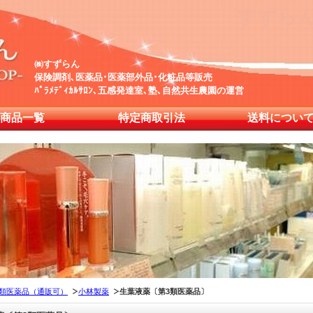
すずら
㈱すずらん
保険調剤､医薬品･医薬部外品･化粧品等販売
ﾊﾟﾗﾒﾃﾞｨｶﾙｻﾛﾝ､五感発達室､塾､自然共生農園の運営
商品一覧
特定商取引法
送料につい
3類医薬品（通販可）
小林製薬
生葉液薬〔第3類医薬品〕