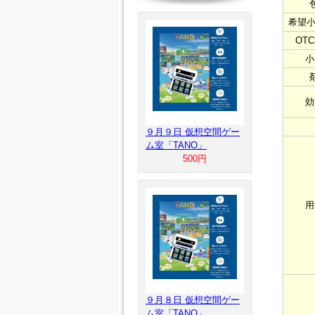
希望小
OT
小
効
９月９日 仮想空間ゲー
ム室「TANO」
500円
用
９月８日 仮想空間ゲー
ム室「TANO」