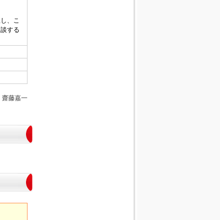
止し、こ
相談する
 齋藤嘉一