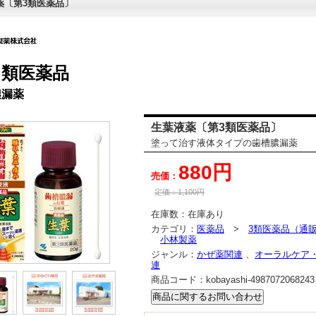
薬〔第3類医薬品〕
３類医薬品
膿漏薬
生葉液薬〔第3類医薬品〕
塗って治す液体タイプの歯槽膿漏薬
880円
売価：
定価：
1,100
円
在庫数：
在庫あり
カテゴリ：
医薬品
>
3類医薬品（通
小林製薬
ジャンル：
かぜ薬関連
、
オーラルケア
連
商品コード：
kobayashi-4987072068243