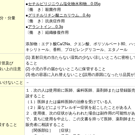
●
セチルピリジニウム塩化物水和物…0.05g
〔働 き〕殺菌作用
●
グリチルリチン酸ニカリウム…0.4g
分・分量
〔働 き〕抗炎症作用
●
アラントイン…0.3g
〔働 き〕組織修復作用
添加物：エデト酸Ca/2Na、クエン酸、ポリソルベート80、ハ
キシリトール、香料、プロピレングリコール、エタノール
(1) 直射日光の当たらない湿気の少ない涼しいところに密栓し
保管及び
ること
扱い上の注意
(2) 小児の手の届かないところに保管すること
(3) 他の容器に入れ替えないこと(誤用の原因になったり品質
いけないこと
－
１．次の人は使用前に医師、歯科医師、薬剤師または登録販
談すること
（１）医師または歯科医師の治療を受けている人
（２）薬などによりアレルギー症状を起こしたことがある人
２．使用後、次の症状があらわれた場合は副作用の可能性が
で、直ちに使用を中止し、この文書を持って医師、薬剤師ま
談すること
販売者に相談すること
［関係部位］ ［症状］