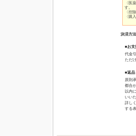
決済方
■お
代金
ただ
■返
原則
都合
以内に
いい
詳し
する