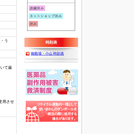
れ・う
時刻表
御殿場・小山 時刻表
用いて歯
使用させ