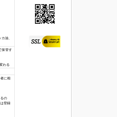
ッカ油、
て保管す
が変わる
売者に相
あるの
たは登録