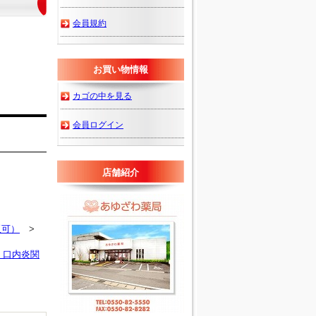
会員規約
お買い物情報
カゴの中を見る
会員ログイン
店舗紹介
販可）
>
・口内炎関