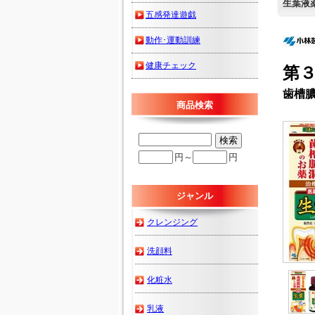
生葉液
五感発達遊戯
動作･運動訓練
健康チェック
第
歯槽
商品検索
円～
円
ジャンル
クレンジング
洗顔料
化粧水
乳液