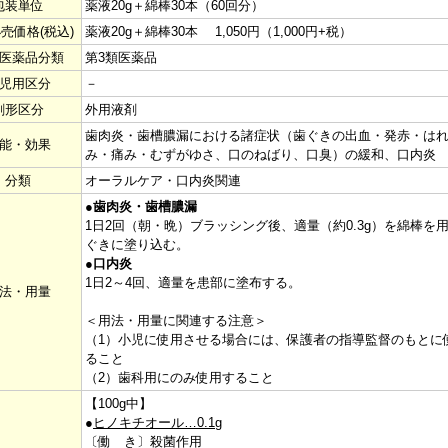
包装単位
薬液20g＋綿棒30本（60回分）
売価格(税込)
薬液20g＋綿棒30本 1,050円（1,000円+税）
C医薬品分類
第3類医薬品
児用区分
－
剤形区分
外用液剤
歯肉炎・歯槽膿漏における諸症状（歯ぐきの出血・発赤・は
能・効果
み・痛み・むずがゆさ、口のねばり、口臭）の緩和、口内炎
分類
オーラルケア・口内炎関連
●
歯肉炎・歯槽膿漏
1日2回（朝・晩）ブラッシング後、適量（約0.3g）を綿棒を
ぐきに塗り込む。
●
口内炎
1日2～4回、適量を患部に塗布する。
法・用量
＜用法・用量に関連する注意＞
（1）小児に使用させる場合には、保護者の指導監督のもとに
ること
（2）歯科用にのみ使用すること
【100g中】
●
ヒノキチオール…0.1g
〔働 き〕殺菌作用