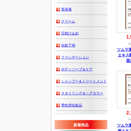
美容液
クリーム
日焼け止め
1,
1
化粧下地
ツムラ
エキス
ファンデーション
医
ボディソープ＆ケア
シャンプー＆トリートメント
スタイリング＆ヘアカラー
男性用化粧品
2,
2
新着商品
ツムラ
湯エキス