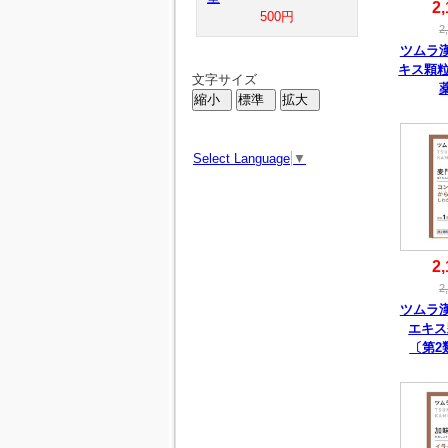
2,
500円
2
ツムラ
キス顆粒
文字サイズ
Select Language
▼
2,
2
ツムラ
エキス
〔第2