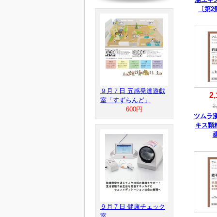
〔第2
９月７日 五感発達遊戯
2,
室「すずらんど」
2
600円
ツムラ
キス顆
９月７日 健康チェック
室