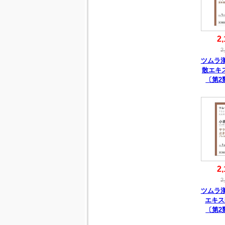
2,
2
ツムラ
散エキス
〔第2
2,
2
ツムラ
エキス
〔第2