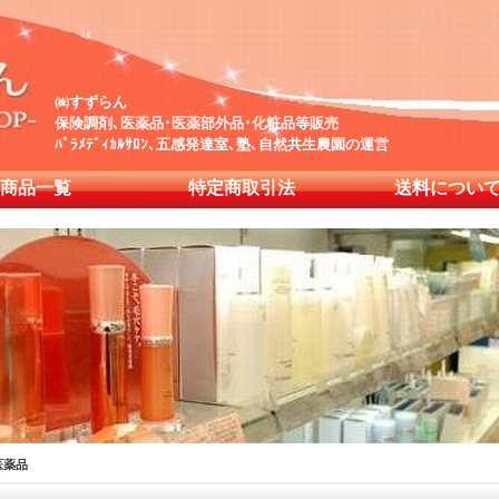
すずら
㈱すずらん
保険調剤､医薬品･医薬部外品･化粧品等販売
ﾊﾟﾗﾒﾃﾞｨｶﾙｻﾛﾝ､五感発達室､塾､自然共生農園の運営
商品一覧
特定商取引法
送料につい
医薬品