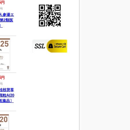
6
円
円
人参湯エ
第2類医
〕
4
円
円
桂枝茯苓
粒A(20
類医薬品〕