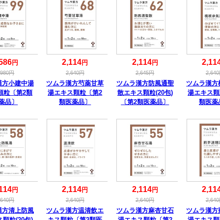
586
2,114
2,114
2,11
円
円
円
,980
円
2,640
円
2,645
円
2,640
漢方小建中湯
ツムラ漢方芍薬甘草
ツムラ漢方防風通聖
ツムラ漢方
顆粒〔第2類
湯エキス顆粒〔第2
散エキス顆粒(20包)
湯エキス顆
薬品〕
類医薬品〕
〔第2類医薬品〕
類医薬
114
2,114
2,114
2,11
円
円
円
,640
円
2,640
円
2,640
円
2,640
漢方清上防風
ツムラ漢方温清飲エ
ツムラ漢方麻杏甘石
ツムラ漢方
顆粒(20包)
キス顆粒〔第2類医
湯エキス顆粒〔第2
湯エキス顆