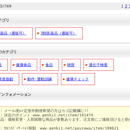
目/74件
1
2
テゴリ
医薬品（通販可）
3類医薬品（通販可）
のカテゴリ
品
健康食品
食品
雑貨
遺伝子検査
発達遊戯
動作･運動訓練
健康チェック
 インフォメーション