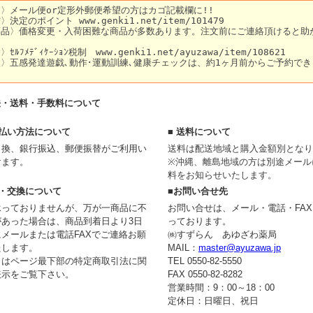
法・送料・手数料について
支払い方法について
■ 送料について
引換、銀行振込、郵便振替がご利用い
送料は配送地域と購入金額別となり
けます。
※沖縄、離島地域の方は別途メール
料をお知らせいたします。
品・交換について
■お問い合せ先
承っておりませんが、万が一商品に不
お問い合せは、メール・電話・FA
があった場合は、商品到着日より3日
っております。
メールまたは電話FAXでご連絡お願
㈱すずらん あゆざわ薬局
たします。
MAIL：
master@ayuzawa.jp
くはページ最下部の特定商取引法に関
TEL 0550-82-5550
表示をご覧下さい。
FAX 0550-82-8282
営業時間：9：00～18：00
定休日：日曜日、祝日