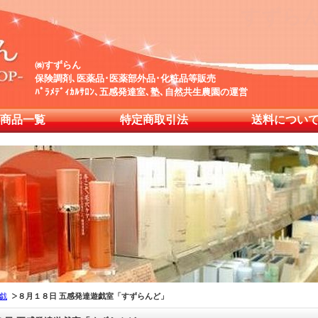
すずら
㈱すずらん
保険調剤､医薬品･医薬部外品･化粧品等販売
ﾊﾟﾗﾒﾃﾞｨｶﾙｻﾛﾝ､五感発達室､塾､自然共生農園の運営
商品一覧
特定商取引法
送料につい
戯
８月１８日 五感発達遊戯室「すずらんど」