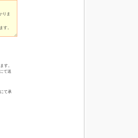
ます。
にて送
Xにて承