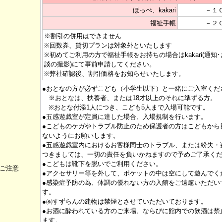
ほっぺ、kakari
－１
福祉手帳
－２
※割引の併用はできません
※回数券、貸切プランは対象外といたします
※初めてご利用の方で福祉手帳をお持ちの場合はkakari(通知
談の撮影)にて事前申請してください。
※弊社確認後、割引価格をお知らせいたします。
●おとなの方が必ずこども（小学生以下）と一緒にご入室くだ
※おとなは、扶養者、または18才以上のそれに準ずる方。
※おとな付添1人につき、こども5人まで入場可能です。
●五感遊戯室が定員に達した場合、入場規制を行います。
●こどものケガやトラブル防止のため保護者の方はこどもから
ないようにお願いします。
●五感遊戯室内におけるお客様同士のトラブル、または紛失・
つきましては、一切の責任を負いかねますので予めご了承く
●こどもは靴下を脱いでご利用ください。
ご注意
●アクセサリー等を外して、ポケットの中は空にして遊んでく
●感染症予防の為、体調の優れない方の入館をご遠慮いただい
す。
●㈱すずらんの建物は禁煙とさせていただいております。
●お酒に酔われている方のご来場、ならびに館内での飲酒は禁
ます。