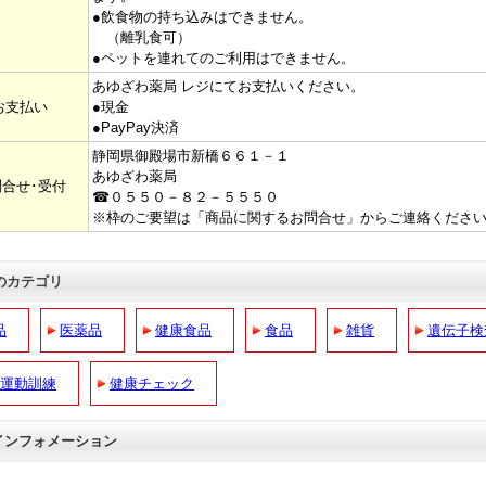
●飲食物の持ち込みはできません。
（離乳食可）
●ペットを連れてのご利用はできません。
あゆざわ薬局 レジにてお支払いください。
お支払い
●現金
●PayPay決済
静岡県御殿場市新橋６６１－１
あゆざわ薬局
合せ･受付
☎０５５０－８２－５５５０
※枠のご要望は「商品に関するお問合せ」からご連絡くださ
のカテゴリ
品
医薬品
健康食品
食品
雑貨
遺伝子検
･運動訓練
健康チェック
 インフォメーション