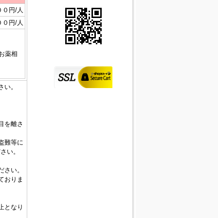
００円/人
００円/人
･お薬相
さい。
目を離さ
盗難等に
ださい。
ださい。
ておりま
止となり