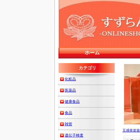
ホーム
カテゴリ
化粧品
医薬品
健康食品
食品
雑貨
五感発達遊
遺伝子検査