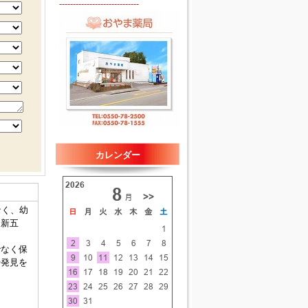
-----------------------------
カレンダー
なく、幼
「新五
でなく保
や発見を
。