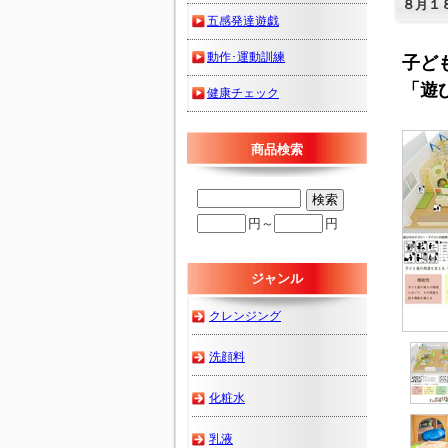
８月１
五感発達遊戯
動作･運動訓練
子ど
「遊び
健康チェック
商品検索
円～
円
ジャンル
クレンジング
洗顔料
化粧水
乳液