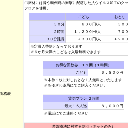
〇床材には音や転倒時の衝撃に配慮した抗ウイルス加工のク
フロアを使用。
こども
おとな
３０分
６００円/人
３００
２時間
１，２００円/人
７００
３０分延長
＋３００円/人
＋２００
※定員入替制となっております
※６か月未満のこどもは入場無料できます
お得な回数券 １１回（１時間）
こども
６，８００円
※本券１枚に対しおとな１人無料といたします
※あゆざわ薬局にてご購入ください。
価格表
貸切プラン ２時間
最大１５人迄
８，０００円
※電話にてご連絡ください
遊戯療法に対する割引（ネットのみ）