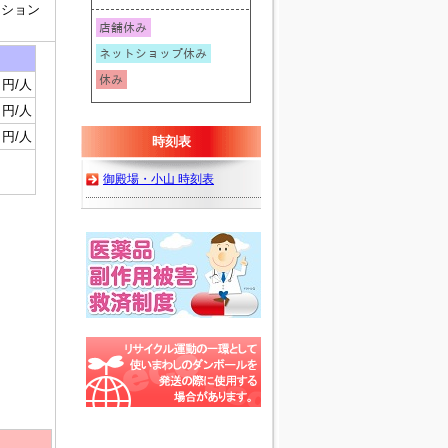
ッション
円/人
円/人
円/人
時刻表
御殿場・小山 時刻表