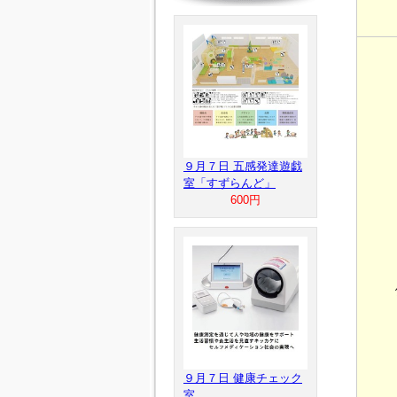
９月７日 五感発達遊戯
室「すずらんど」
600円
９月７日 健康チェック
室