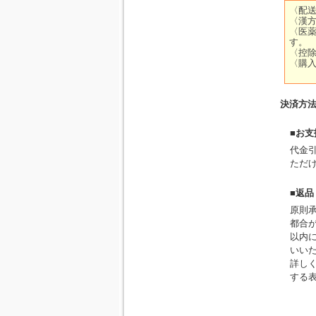
決済方
■お
代金
ただ
■返
原則
都合
以内に
いい
詳し
する