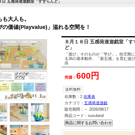
８日 五感発達遊戯室「すずらんど」
もも大人も。
の価値(Playvalue)」溢れる空間を！
８月１８日 五感発達遊戯室「す
ど」
「遊び」そのものが「学び」。幼児期に
る36の基本動作、「新五感」を育む遊
供
600円
売価：
送料無料
在庫数：
2
在庫表
カテゴリ：
五感発達遊戯
販売期間：
～ 2026/08/17
商品コード：
suzuland