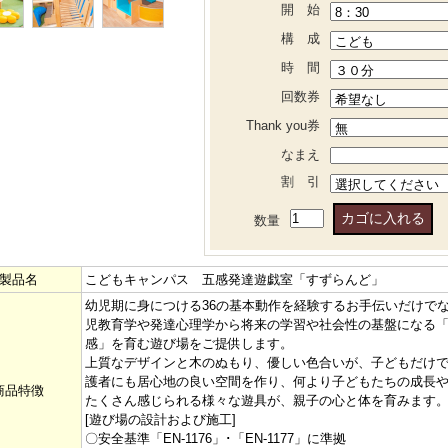
開 始
構 成
時 間
回数券
Thank you券
なまえ
割 引
数量
製品名
こどもキャンパス 五感発達遊戯室「すずらんど」
幼児期に身につける36の基本動作を経験するお手伝いだけで
児教育学や発達心理学から将来の学習や社会性の基盤になる
感」を育む遊び場をご提供します。
上質なデザインと木のぬもり、優しい色合いが、子どもだけ
護者にも居心地の良い空間を作り、何より子どもたちの成長
商品特徴
たくさん感じられる様々な遊具が、親子の心と体を育みます
[遊び場の設計および施工]
〇安全基準「EN-1176」･「EN-1177」に準拠